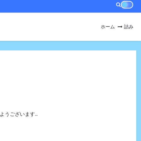
ホーム
詰み
ようございます…