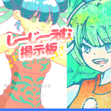
コ
ン
テ
ン
ツ
へ
ス
キ
ッ
プ
青情のしーじーえむ掲示板
ゆっくりしていってね！