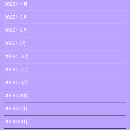
2025年4月
2025年3月
2025年2月
2025年1月
2024年12月
2024年10月
2024年9月
2024年8月
2024年7月
2024年6月