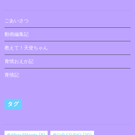
ごあいさつ
動画編集記
教えて！天使ちゃん
青情おえか記
青情記
タグ