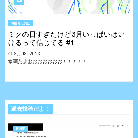
青情おえか記
ミクの日すぎたけど3月いっぱいはい
けるって信じてる #1
3月 18, 2023
線画だよおおおおおおお！！！！！
過去投稿だよ！
青情記