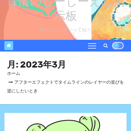
青情のしーじーえむ掲
示板
ゆっくりしていってね！
月:
2023年3月
ホーム
アフターエフェクトでタイムラインのレイヤーの並びを
逆にしたいとき