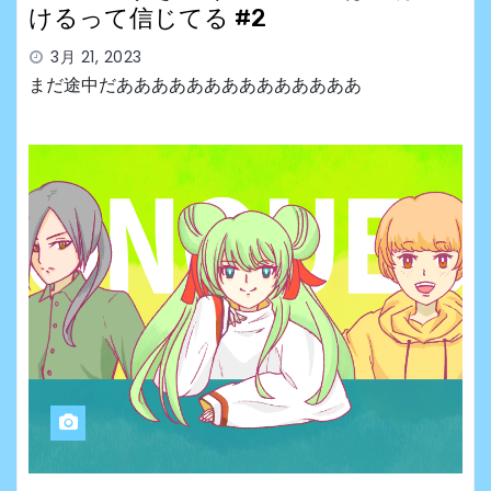
けるって信じてる #2
3月 21, 2023
まだ途中だああああああああああああああ