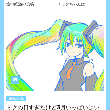
途中経過の投稿ーーーーーー！ミクちゃんは…
青情おえか記
ミクの日すぎたけど3月いっぱいはい