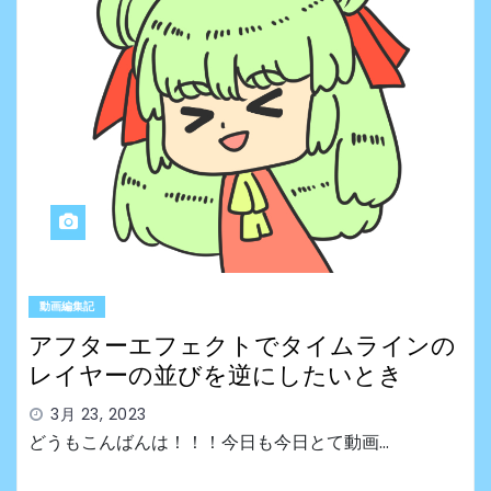
動画編集記
アフターエフェクトでタイムラインの
レイヤーの並びを逆にしたいとき
3月 23, 2023
どうもこんばんは！！！今日も今日とて動画…