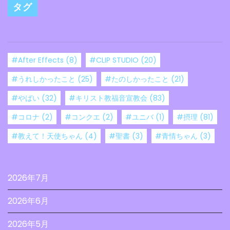
タグ
#After Effects
(8)
#CLIP STUDIO
(20)
#うれしかったこと
(25)
#たのしかったこと
(21)
#やばい
(32)
#キリスト教福音宣教会
(83)
#コロナ
(2)
#コンクエ
(2)
#ユニバ
(1)
#摂理
(81)
#教えて！天使ちゃん
(4)
#聖書
(3)
#青情ちゃん
(3)
2026年7月
2026年6月
2026年5月