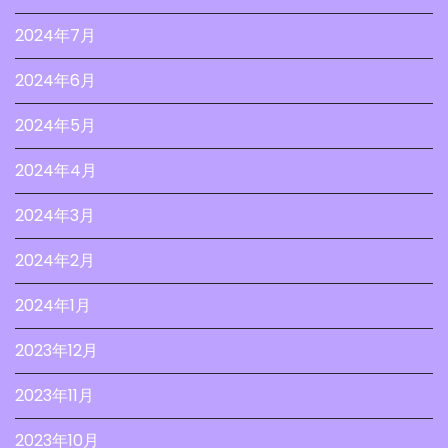
2024年7月
2024年6月
2024年5月
2024年4月
2024年3月
2024年2月
2024年1月
2023年12月
2023年11月
2023年10月