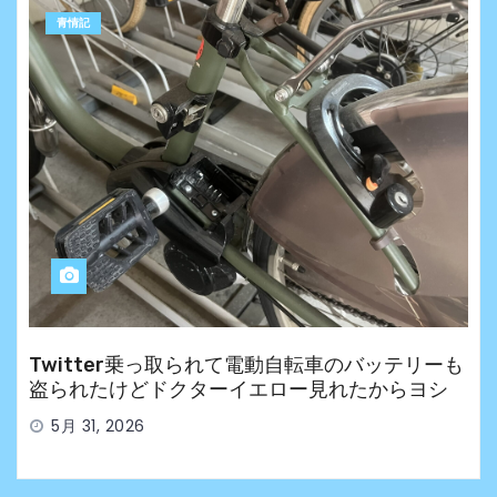
青情記
Twitter乗っ取られて電動自転車のバッテリーも
盗られたけどドクターイエロー見れたからヨシ
5月 31, 2026