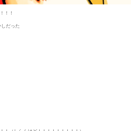
！！！
かしだった