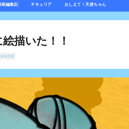
動画編集記
チキュリア
おしえて！天使ちゃん
に絵描いた！！
##摂理