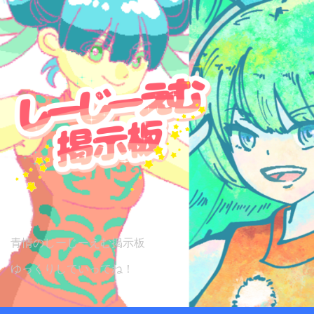
コ
ン
テ
ン
ツ
へ
ス
キ
ッ
プ
青情のしーじーえむ掲示板
ゆっくりしていってね！