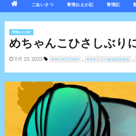
ごあいさつ
青情おえか記
青情記
青情おえか記
めちゃんこひさしぶり
11月 23, 2023
,
,
##CLIP STUDIO
##キリスト教福音宣教会