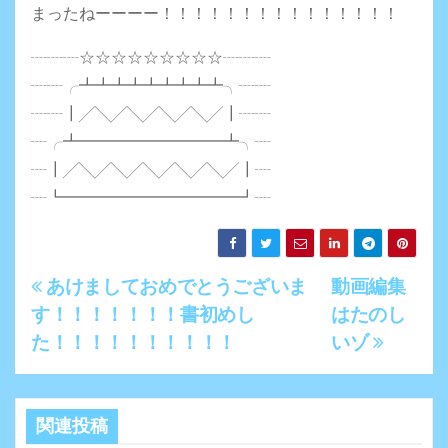
まったねーーーー！！！！！！！！！！！！！！！
┈┈┈☆☆☆☆☆☆☆☆☆┈┈┈
┈┈╭┻┻┻┻┻┻┻┻┻╮┈┈
┈┈┃╱╲╱╲╱╲╱╲╱┃┈┈
┈╭┻━━━━━━━━━┻╮┈
┈┃╱╲╱╲╱╲╱╲╱╲╱┃┈
┈┗━━━━━━━━━━━┛┈
あけましておめでとうございま
動画編集
投
す！！！！！！！書初めし
はたのし
稿
た！！！！！！！！！！
いゾ
ナ
ビ
関連投稿