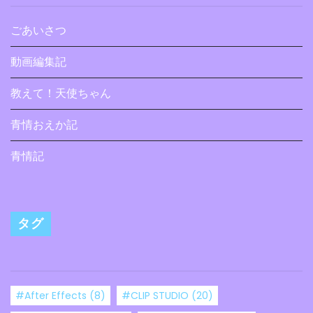
ごあいさつ
動画編集記
教えて！天使ちゃん
青情おえか記
青情記
タグ
#After Effects
(8)
#CLIP STUDIO
(20)