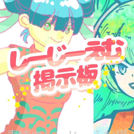
コ
ン
テ
ン
ツ
へ
ス
キ
ッ
プ