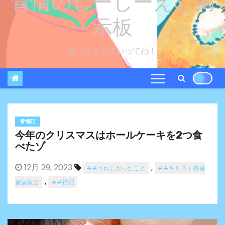
青情のしーじーえむ掲
示板
ゆっくりしていってね！
青情記
今年のクリスマスはホールケーキを2つ食
べたゾ
12月 29, 2023
,
##うれしかったこと
##キリスト教福
,
音宣教会
##摂理