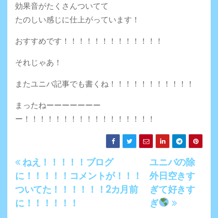
効果音がたくさんついてて
たのしい感じに仕上がっています！
おすすめです！！！！！！！！！！！！！
それじゃあ！
またユニバ記事でも書くね！！！！！！！！！！！
まったねーーーーーーー
ー！！！！！！！！！！！！！！！！！
ねえ！！！！！ブログ
ユニバの除
投
に！！！！！コメントが！！！
外日空きす
稿
ついてた！！！！！！2カ月前
ぎて好きす
ナ
に！！！！！！
ぎ