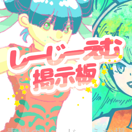
コ
ン
テ
ン
ツ
へ
ス
キ
ッ
プ