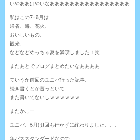
いやああはやいなああああああああああああああああ
私はこの7-8月は
帰省、海、花火、
おいしいもの、
観光、
などなどめっちゃ夏を満喫しました！笑
またあとでブログまとめたいなああああ
ていうか前回のユニバ行った記事、
続き書くとか言っといて
まだ書いてないしｗｗｗｗｗｗ
またかこー
ユニバ、8月は1回も行かずに終わりました、、、
年パススタンダードなので