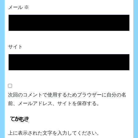
メール
※
サイト
次回のコメントで使用するためブラウザーに自分の名
前、メールアドレス、サイトを保存する。
上に表示された文字を入力してください。