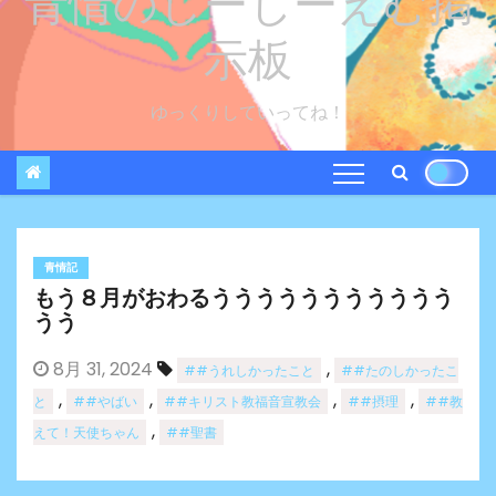
青情のしーじーえむ掲
示板
ゆっくりしていってね！
青情記
もう８月がおわるううううううううううう
うう
8月 31, 2024
,
##うれしかったこと
##たのしかったこ
,
,
,
,
と
##やばい
##キリスト教福音宣教会
##摂理
##教
,
えて！天使ちゃん
##聖書