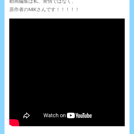
動画編集は私、青情ではなく、
原作者のMiKさんです！！！！！