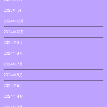
2025年1月
2024年12月
2024年10月
2024年9月
2024年8月
2024年7月
2024年6月
2024年5月
2024年4月