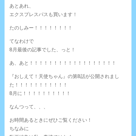
あとあれ、
エクスプレスパスも買います！
たのしみー！！！！！！！！
てなわけで
8月最後の記事でした、っと！
あ、あと！！！！！！！！！！！！！！！！！！
『おしえて！天使ちゃん』の第8話が公開されまし
た！！！！！！！！！！！
8月に！！！！！！！！！！
なんつって、、、
お時間あるときにぜひご覧ください！
ちなみに