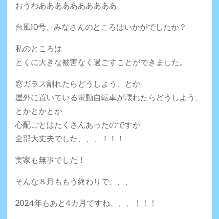
おうわああああああああああ
台風10号、みなさんのところはいかがでしたか？
私のところは
とくに大きな被害なく過ごすことができました。
窓ガラス割れたらどうしよう、とか
屋外に置いている電動自転車が壊れたらどうしよう、
とかとかとか
心配ごとはたくさんあったのですが
全部大丈夫でした、、、！！！
実家も無事でした！
そんな８月ももう終わりで、、、
2024年もあと4カ月ですね、、、！！！