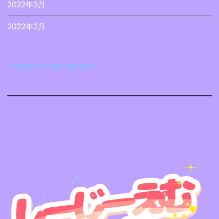
2022年3月
2022年2月
Tweets by gomayokan