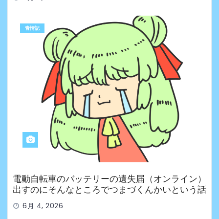
青情記
電動自転車のバッテリーの遺失届（オンライン）
出すのにそんなところでつまづくんかいという話
6月 4, 2026