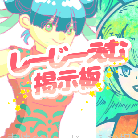
コ
ン
テ
ン
ツ
へ
ス
キ
ッ
プ