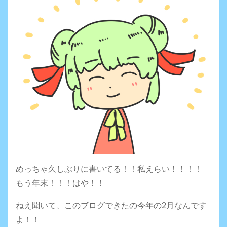
めっちゃ久しぶりに書いてる！！私えらい！！！！
もう年末！！！はや！！
ねえ聞いて、このブログできたの今年の2月なんです
よ！！