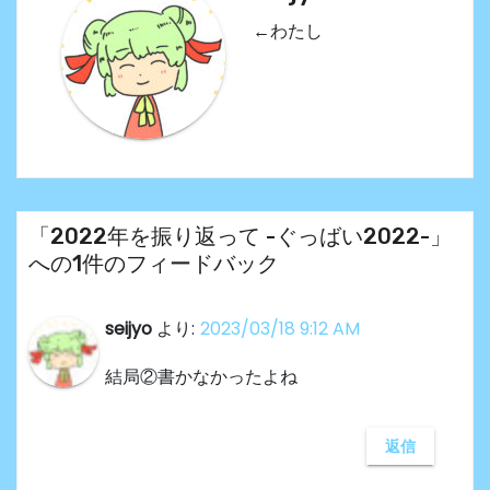
←わたし
「2022年を振り返って -ぐっばい2022-」
への1件のフィードバック
seijyo
より:
2023/03/18 9:12 AM
結局②書かなかったよね
返信