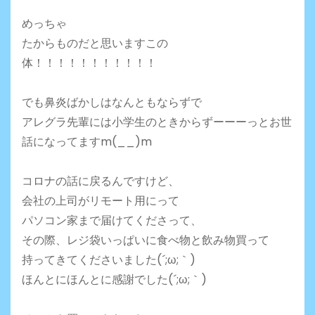
めっちゃ
たからものだと思いますこの
体！！！！！！！！！！！
でも鼻炎ばかしはなんともならずで
アレグラ先輩には小学生のときからずーーーっとお世
話になってますm(__)m
コロナの話に戻るんですけど、
会社の上司がリモート用にって
パソコン家まで届けてくださって、
その際、レジ袋いっぱいに食べ物と飲み物買って
持ってきてくださいました(´;ω;｀)
ほんとにほんとに感謝でした(´;ω;｀)