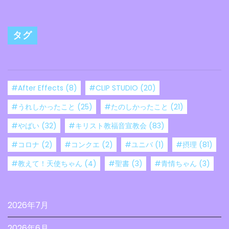
タグ
#After Effects
(8)
#CLIP STUDIO
(20)
#うれしかったこと
(25)
#たのしかったこと
(21)
#やばい
(32)
#キリスト教福音宣教会
(83)
#コロナ
(2)
#コンクエ
(2)
#ユニバ
(1)
#摂理
(81)
#教えて！天使ちゃん
(4)
#聖書
(3)
#青情ちゃん
(3)
2026年7月
2026年6月