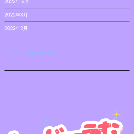
2022年12月
2022年3月
2022年2月
Tweets by gomayokan