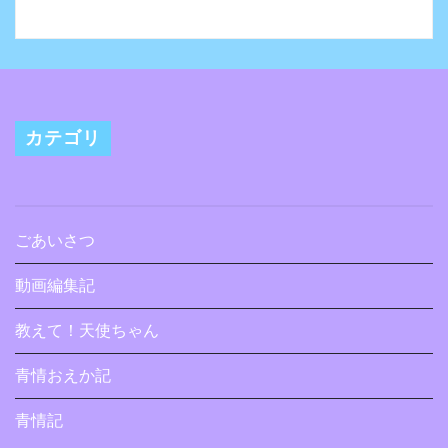
カテゴリ
ごあいさつ
動画編集記
教えて！天使ちゃん
青情おえか記
青情記