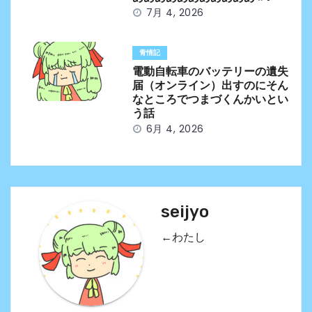
7月 4, 2026
青情記
電動自転車のバッテリーの遺失
届（オンライン）出すのにそん
なところでつまづくんかいとい
う話
6月 4, 2026
seijyo
←わたし