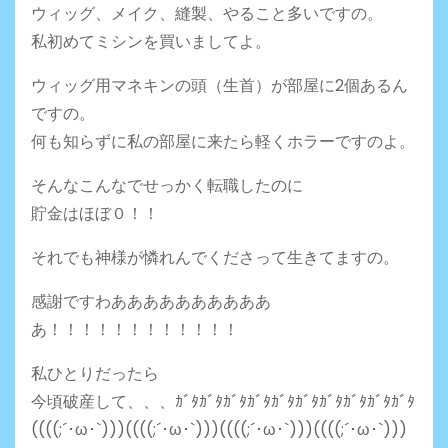
ウィッグ、メイク、縫製、やること多いですの。
私初めてミシンを買いましてよ。
ウィッグ用マネキンの頭（生首）が部屋に2個あるん
ですの。
何も知らずに私の部屋に来たら軽くホラーですのよ。
そんなこんなでせっかく転職したのに
貯金はほぼ０！！
それでも神様が憐れんでくださって生きてますの。
感謝ですわああああああああああ
あ！！！！！！！！！！！！
私ひとりだったら
今頃破産して、、、ｶﾞﾀｶﾞﾀｶﾞﾀｶﾞﾀｶﾞﾀｶﾞﾀｶﾞﾀｶﾞﾀｶﾞﾀｶﾞﾀ
((((;´･ω･`)))((((;´･ω･`)))((((;´･ω･`)))((((;´･ω･`)))