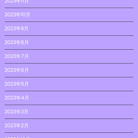
2023年11月
2023年10月
2023年9月
2023年8月
2023年7月
2023年6月
2023年5月
2023年4月
2023年3月
2023年2月