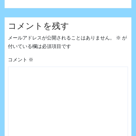
コメントを残す
メールアドレスが公開されることはありません。
※
が
付いている欄は必須項目です
コメント
※