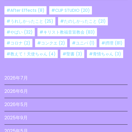
#After Effects
(8)
#CLIP STUDIO
(20)
#うれしかったこと
(25)
#たのしかったこと
(21)
#やばい
(32)
#キリスト教福音宣教会
(83)
#コロナ
(2)
#コンクエ
(2)
#ユニバ
(1)
#摂理
(81)
#教えて！天使ちゃん
(4)
#聖書
(3)
#青情ちゃん
(3)
2026年7月
2026年6月
2026年5月
2025年9月
2025年5月