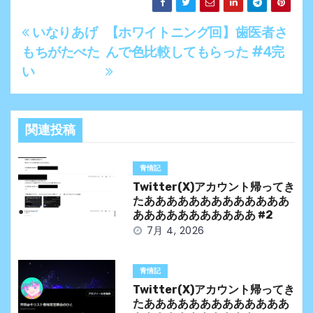
いなりあげ
【ホワイトニング回】歯医者さ
投
もちがたべた
んで色比較してもらった #4完
稿
い
ナ
ビ
関連投稿
ゲ
青情記
ー
Twitter(X)アカウント帰ってき
シ
たあああああああああああああ
あああああああああああ #2
ョ
7月 4, 2026
ン
青情記
Twitter(X)アカウント帰ってき
たあああああああああああああ