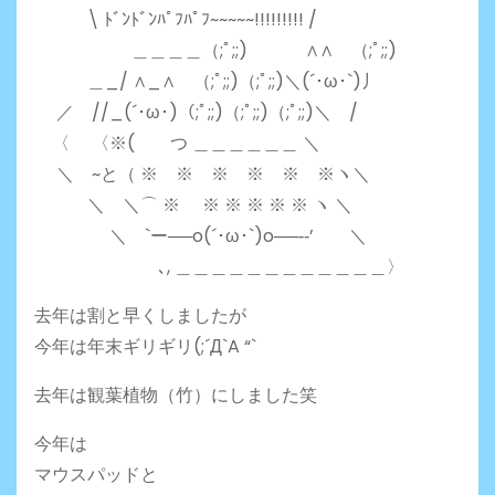
\ ﾄﾞﾝﾄﾞﾝﾊﾟﾌﾊﾟﾌ~~~~~!!!!!!!!! /
＿＿＿＿（;ﾟ;;) ∧∧ （;ﾟ;;)
＿_/ ∧_∧ （;ﾟ;;)（;ﾟ;;)＼(´･ω･`)丿
／ //_(´･ω･)（;ﾟ;;)（;ﾟ;;)（;ﾟ;;)＼ /
〈 〈※( つ ＿＿＿＿＿＿ ＼
＼ ~と（ ※ ※ ※ ※ ※ ※ヽ＼
＼ ＼⌒ ※ ※ ※ ※ ※ ※ ヽ ＼
＼ `ー──o(´･ω･`)o──‐‐’ ＼
ゝ､, ＿＿＿＿＿＿＿＿＿＿＿＿〉
去年は割と早くしましたが
今年は年末ギリギリ(;´Д`A “`
去年は観葉植物（竹）にしました笑
今年は
マウスパッドと