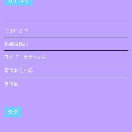
カテゴリ
ごあいさつ
動画編集記
教えて！天使ちゃん
青情おえか記
青情記
タグ