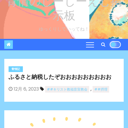
青情のしーじーえむ掲
示板
ゆっくりしていってね！
青情記
ふるさと納税したぞおおおおおおおおお
12月 6, 2023
,
##キリスト教福音宣教会
##摂理