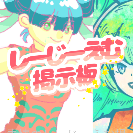
コ
ン
テ
ン
ツ
へ
ス
キ
ッ
プ