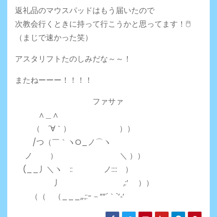
返礼品のマウスパッドはもう届いたので
次教会行くときに持って行こうかと思ってます！🖱
（まじで速かった笑）
アスタリフトたのしみだな～～！
またねーーー！！！！
ファサァ
∧＿∧
（ ´∀｀） ））
/つ（￣｀ヽO_ノ⌒ヽ
ノ ） ＼ ））
(__丿＼ヽ :: ノ:::: ）
丿 ,:’ ））
（（ （___,,.;:-－””´｀`’‐’