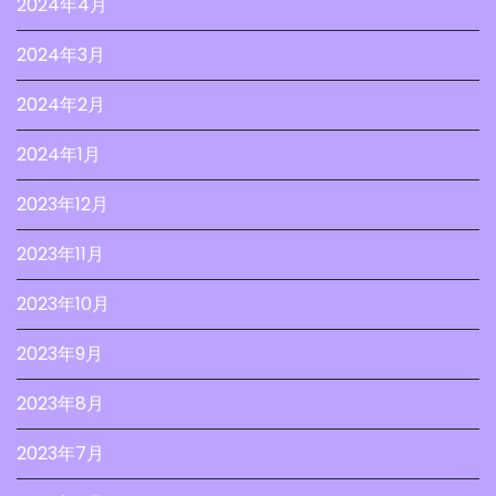
2024年4月
2024年3月
2024年2月
2024年1月
2023年12月
2023年11月
2023年10月
2023年9月
2023年8月
2023年7月