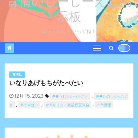
青情のしーじーえむ掲
示板
ゆっくりしていってね！
青情記
いなりあげもちがたべたい
12月 15, 2023
,
##うれしかったこと
##たのしかったこ
,
,
,
と
##やばい
##キリスト教福音宣教会
##摂理