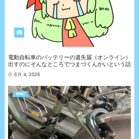
電動自転車のバッテリーの遺失届（オンライン）
出すのにそんなところでつまづくんかいという話
6月 4, 2026
青情記