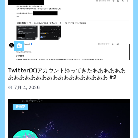
Twitter(X)アカウント帰ってきたああああああ
ああああああああああああああああああ #2
7月 4, 2026
青情記