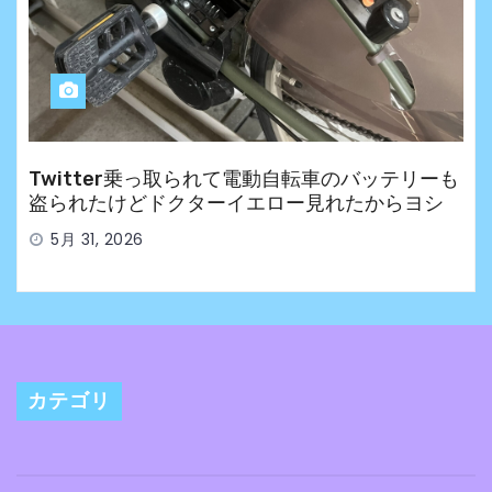
Twitter乗っ取られて電動自転車のバッテリーも
盗られたけどドクターイエロー見れたからヨシ
5月 31, 2026
カテゴリ