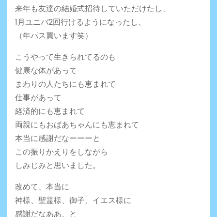
来年も友達の結婚式招待していただけたし、
1月ユニバ2回行けるようになったし、
（年パス買います笑）
こうやって生きられてるのも
健康な体があって
まわりの人たちにも恵まれて
仕事があって
経済的にも恵まれて
両親にもおばあちゃんにも恵まれて
本当に感謝だなーーーと
この振りかえりをしながら
しみじみと思いました。
改めて、本当に
神様、聖霊様、御子、イエス様に
感謝だなああ、と