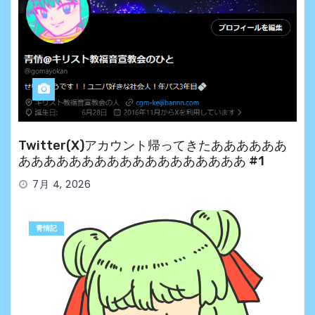
Twitter(X)アカウント帰ってきたああああああ
ああああああああああああああああああ #1
7月 4, 2026
青情記