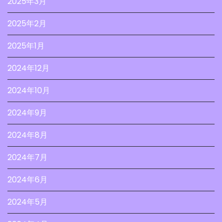
2025年3月
2025年2月
2025年1月
2024年12月
2024年10月
2024年9月
2024年8月
2024年7月
2024年6月
2024年5月