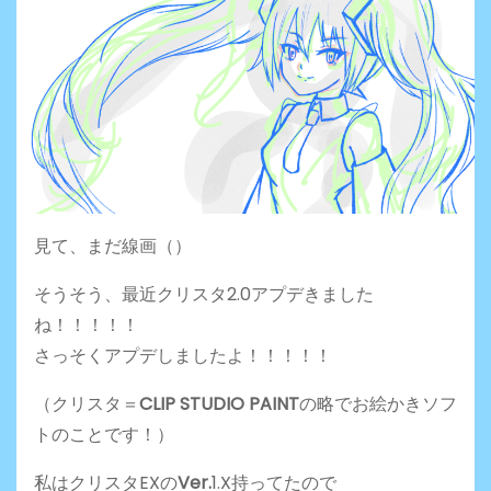
見て、まだ線画（）
そうそう、最近クリスタ2.0アプデきました
ね！！！！！
さっそくアプデしましたよ！！！！！
（クリスタ＝
CLIP STUDIO PAINT
の略でお絵かきソフ
トのことです！）
私はクリスタEXの
Ver.
1.X持ってたので