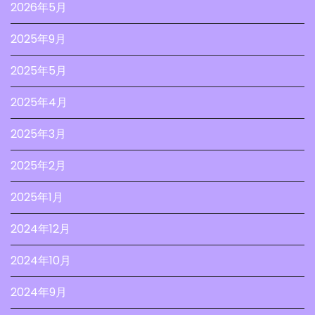
2026年5月
2025年9月
2025年5月
2025年4月
2025年3月
2025年2月
2025年1月
2024年12月
2024年10月
2024年9月