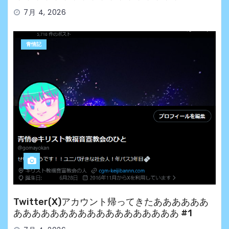
7月 4, 2026
青情記
Twitter(X)アカウント帰ってきたああああああ
ああああああああああああああああああ #1