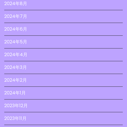
2024年8月
2024年7月
2024年6月
2024年5月
2024年4月
2024年3月
2024年2月
2024年1月
2023年12月
2023年11月