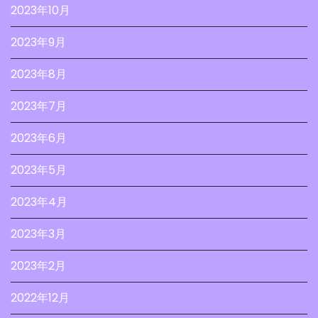
2023年10月
2023年9月
2023年8月
2023年7月
2023年6月
2023年5月
2023年4月
2023年3月
2023年2月
2022年12月