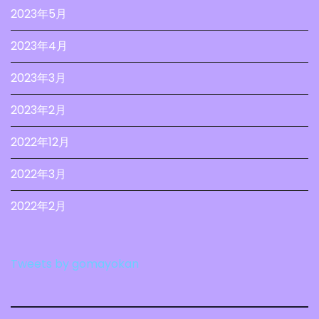
2023年5月
2023年4月
2023年3月
2023年2月
2022年12月
2022年3月
2022年2月
Tweets by gomayokan