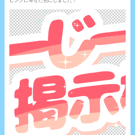
ピンクに寄せた色にしました！