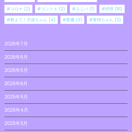
#コロナ
(2)
#コンクエ
(2)
#ユニバ
(1)
#摂理
(81)
#教えて！天使ちゃん
(4)
#聖書
(3)
#青情ちゃん
(3)
2026年7月
2026年6月
2026年5月
2025年9月
2025年5月
2025年4月
2025年3月