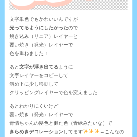
文字単色でもかわいいんですが
光ってるようにしたかった
ので
焼き込み（リニア）レイヤーと
覆い焼き（発光）レイヤーで
色を重ねました！
あと
文字が浮き出てる
ように
文字レイヤーをコピーして
斜め下に少し移動して
クリッピングレイヤーで色を変えました！
あとわかりにくいけど
覆い焼き（発光）レイヤーで
青情ちゃんの髪色と似た色（青緑みたいな）で
きらめきデコレーション
してます
←こんなの