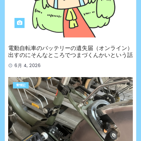
電動自転車のバッテリーの遺失届（オンライン）
出すのにそんなところでつまづくんかいという話
6月 4, 2026
青情記