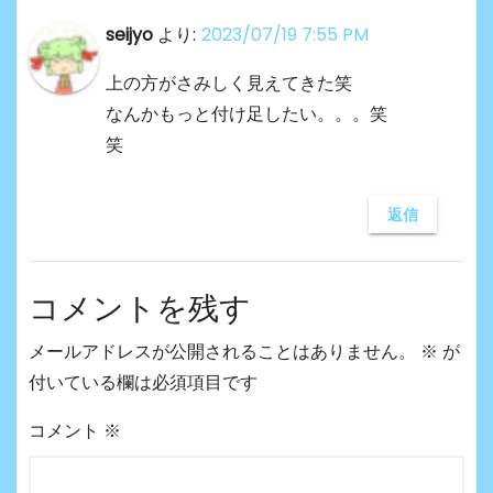
seijyo
より:
2023/07/19 7:55 PM
上の方がさみしく見えてきた笑
なんかもっと付け足したい。。。笑
笑
返信
コメントを残す
メールアドレスが公開されることはありません。
※
が
付いている欄は必須項目です
コメント
※