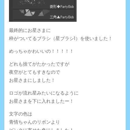
最終的にお星さまに
枠がついてるブラシ（星ブラシ1）を使いました！
めっちゃかわいいの！！！！！
どれも捨てがたかったですが
夜空がとてもすきなので
お星さまにしました！
ロゴが流れ星みたいになるように
お星さまを下に入れましたー！
文字の色は
青情ちゃんのリボンより