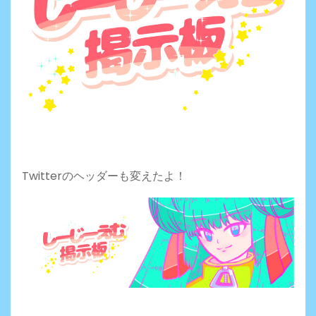
Twitterのヘッダーも変えたよ！