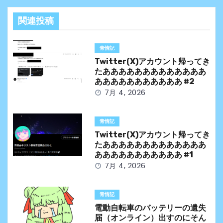
ナ
関連投稿
ビ
ゲ
青情記
Twitter(X)アカウント帰ってき
ー
たあああああああああああああ
あああああああああああ #2
シ
7月 4, 2026
ョ
青情記
ン
Twitter(X)アカウント帰ってき
たあああああああああああああ
あああああああああああ #1
7月 4, 2026
青情記
電動自転車のバッテリーの遺失
届（オンライン）出すのにそん