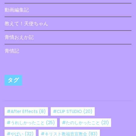
動画編集記
教えて！天使ちゃん
青情おえか記
青情記
タグ
#After Effects
(8)
#CLIP STUDIO
(20)
#うれしかったこと
(25)
#たのしかったこと
(21)
#やばい
(32)
#キリスト教福音宣教会
(83)