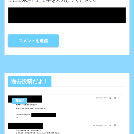
上に表示された文字を入力してください。
過去投稿だよ！
青情記