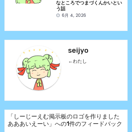
なところでつまづくんかいとい
う話
6月 4, 2026
seijyo
←わたし
「しーじーえむ掲示板のロゴを作りました
あああいえーい」への1件のフィードバック