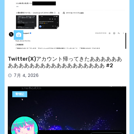
Twitter(X)アカウント帰ってきたああああああ
ああああああああああああああああああ #2
7月 4, 2026
青情記