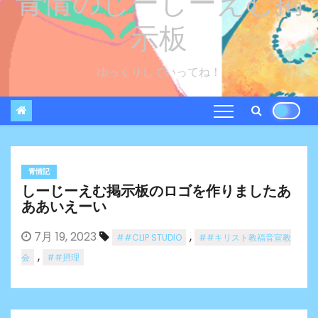
青情のしーじーえむ掲
示板
ゆっくりしていってね！
青情記
しーじーえむ掲示板のロゴを作りましたあ
ああいえーい
7月 19, 2023
,
##CLIP STUDIO
##キリスト教福音宣教
,
会
##摂理